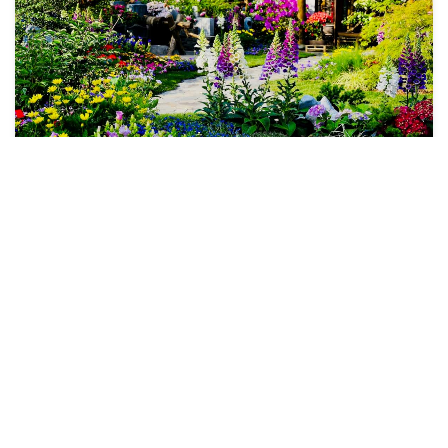
Betongarten vs.
Blumengarten
10.08.2022
Info
Grau oder Grün? Betonplatten oder
Kiesgarten? Steinwüste oder
Blumenrabatten?
mehr erfahren