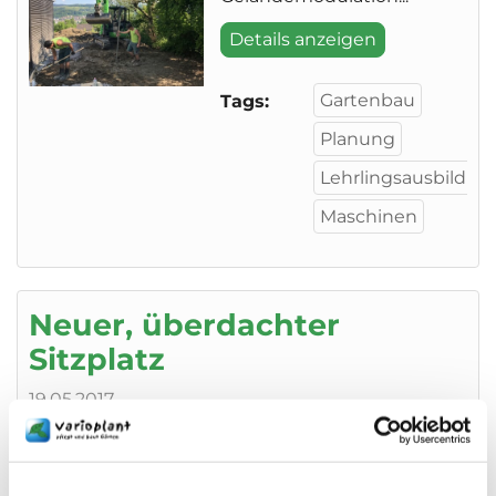
Details anzeigen
Gartenbau
Tags:
Planung
Lehrlingsausbildun
Maschinen
Neuer, überdachter
Sitzplatz
19.05.2017
Ein spannendes Projekt in
Engelburg...