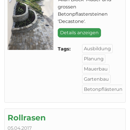
grossen
Betonpflastersteinen
'Decastone'.
Details anzeigen
Ausbildung
Tags:
Planung
Mauerbau
Gartenbau
Betonpflästerung
Rollrasen
05.04.2017