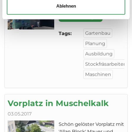
Sicht auf den Alpstein...
Ablehnen
Details anzeigen
Gartenbau
Tags:
Planung
Ausbildung
Stockfräsarbeiten
Maschinen
Vorplatz in Muschelkalk
03.05.2017
Schön gelöster Vorplatz mit
'Allan Block' Mauer und