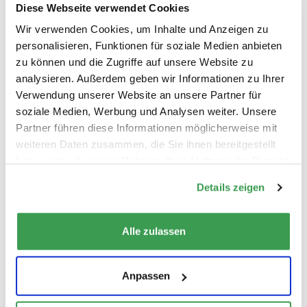
Details anzeigen
Diese Webseite verwendet Cookies
Wir verwenden Cookies, um Inhalte und Anzeigen zu
Planung
personalisieren, Funktionen für soziale Medien anbieten
Tags:
zu können und die Zugriffe auf unsere Website zu
Gartenbau
analysieren. Außerdem geben wir Informationen zu Ihrer
Gartenbeleuchtun
Verwendung unserer Website an unsere Partner für
soziale Medien, Werbung und Analysen weiter. Unsere
Rollrasen
Partner führen diese Informationen möglicherweise mit
Natursteinpfläster
weiteren Daten zusammen, die Sie ihnen bereitgestellt
haben oder die sie im Rahmen Ihrer Nutzung der Dienste
Kranarbeiten
gesammelt haben.
Details zeigen
Gartengestaltung am
Alle zulassen
Rosenberg
Anpassen
10.05.2017
Ein Neubauprojekt mit