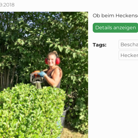
9.2018
Ob beim Heckensch
Details anzeigen
Besch
Tags:
Hecken