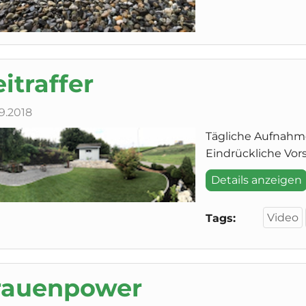
itraffer
9.2018
Tägliche Aufnahm
Eindrückliche Vors
Details anzeigen
Video
Tags:
rauenpower