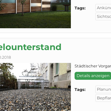
Ankün
Tags:
Sichts
elounterstand
0.2018
Städtischer Vorga
Details anzeigen
Planu
Tags:
Bepfla