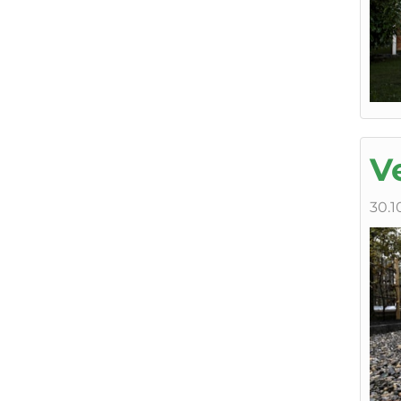
V
30.1