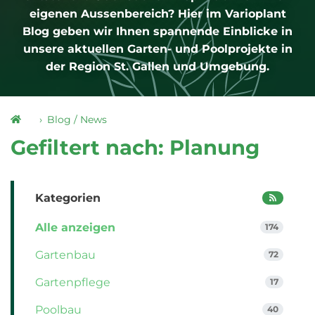
eigenen Aussenbereich? Hier im Varioplant
Blog geben wir Ihnen spannende Einblicke in
unsere aktuellen Garten- und Poolprojekte in
der Region St. Gallen und Umgebung.
Blog / News
Gefiltert nach: Planung
Kategorien
Alle anzeigen
174
Gartenbau
72
Gartenpflege
17
Poolbau
40