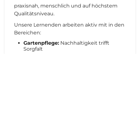
praxisnah, menschlich und auf höchstem
Qualitätsniveau.
Unsere Lernenden arbeiten aktiv mit in den
Bereichen:
Gartenpflege:
Nachhaltigkeit trifft
Sorgfalt
Gartenbau:
Kreativität trifft Handwerk
Poolbau:
Technik trifft Natur
Dabei dürfen
Humor, Teamgeist und echte
Erfolgserlebnisse
nicht fehlen – ganz nach
dem Motto: „Gärtnern mit Herz, Kopf und
Spaten.“
🌟
Warum wir stolz auf unsere
Ausbildung sind