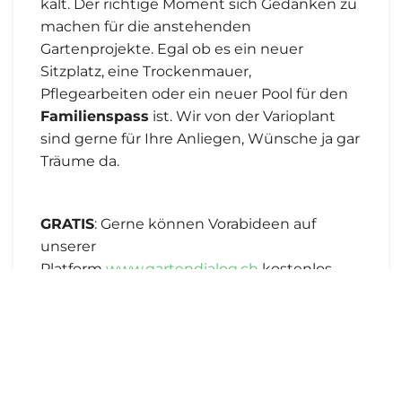
kalt. Der richtige Moment sich Gedanken zu
machen für die anstehenden
Gartenprojekte. Egal ob es ein neuer
Sitzplatz, eine Trockenmauer,
Pflegearbeiten oder ein neuer Pool für den
Familienspass
ist. Wir von der Varioplant
sind gerne für Ihre Anliegen, Wünsche ja gar
Träume da.
GRATIS
: Gerne können Vorabideen auf
unserer
Platform
www.gartendialog.ch
kostenlos
ausprobiert und zurecht gerückt werden.
Für weitere Gartenideen und Planungen ein
Anruf oder ein Mail genügt. Wir kümmern
uns gerne darum.
Ihr varioplant-TEAM