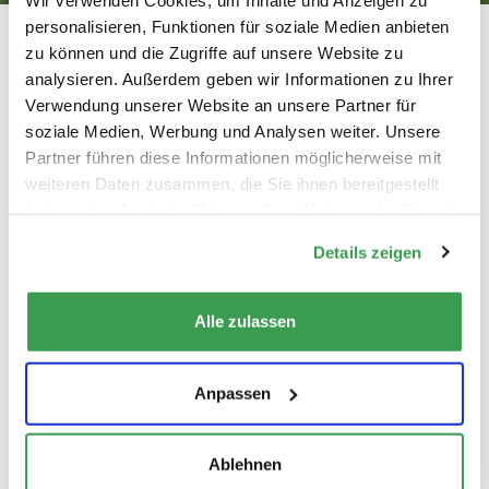
personalisieren, Funktionen für soziale Medien anbieten
Blog / News
News Archiv bis 2019
zu können und die Zugriffe auf unsere Website zu
Gartensanierung mit
analysieren. Außerdem geben wir Informationen zu Ihrer
Verwendung unserer Website an unsere Partner für
Jakuzzi
soziale Medien, Werbung und Analysen weiter. Unsere
Partner führen diese Informationen möglicherweise mit
04.05.2016
weiteren Daten zusammen, die Sie ihnen bereitgestellt
haben oder die sie im Rahmen Ihrer Nutzung der Dienste
gesammelt haben.
Details zeigen
Alle zulassen
Von der Erarbeitung des Konzept's über die
Gartenplanung bis hin zur Ausführung und
Integration von Ausstattungen (Whirlpool). Alles
Anpassen
was es bei Gartenträumen zu verwirklichen gibt ist
unsere Leidenschaft.
Ablehnen